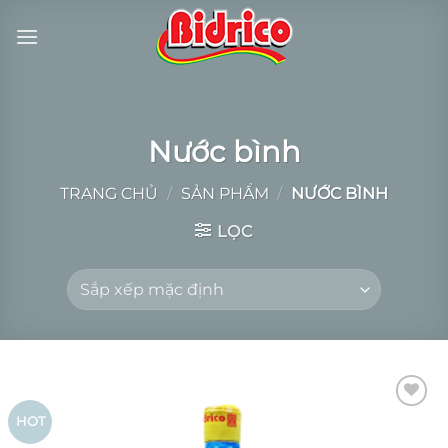
Bỏ
qua
nội
dung
Nước bình
TRANG CHỦ
/
SẢN PHẨM
/
NƯỚC BÌNH
LỌC
Add to
HOT
Wishlist