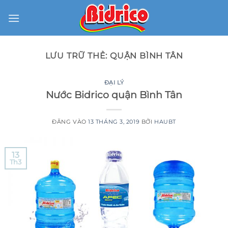
Bỏ
qua
nội
dung
LƯU TRỮ THẺ:
QUẬN BÌNH TÂN
ĐẠI LÝ
Nước Bidrico quận Bình Tân
ĐĂNG VÀO
13 THÁNG 3, 2019
BỞI
HAUBT
13
Th3