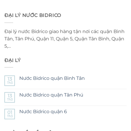
ĐẠI LÝ NƯỚC BIDRICO
Đại lý nước Bidrico giao hàng tận nơi các quận Bình
Tân, Tân Phú, Quận 11, Quận 5, Quận Tân Bình, Quận
5,…
ĐẠI LÝ
Nước Bidrico quận Bình Tân
13
Th3
Không
có
bình
Nước Bidrico quận Tân Phú
13
luận
ở
Th3
Không
Nước
có
Bidrico
bình
quận
Nước Bidrico quận 6
01
luận
Bình
ở
Th3
Không
Tân
Nước
có
Bidrico
bình
quận
luận