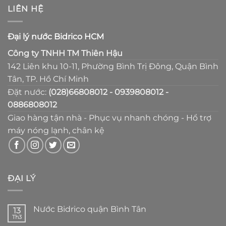
LIÊN HỆ
Đại lý nước Bidrico HCM
Công ty TNHH TM Thiên Hậu
142 Liên khu 10-11, Phường Bình Trị Đông, Quận Bình
Tân, TP. Hồ Chí Minh
Đặt nước:
(028)66808012 - 0939808012 -
0886808012
Giao hàng tận nhà - Phục vụ nhanh chóng - Hổ trợ
máy nóng lạnh, chân kệ
ĐẠI LÝ
Nước Bidrico quận Bình Tân
13
Th3
Không