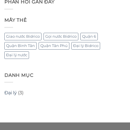
Tân
PHẢN HỒI GẦN ĐÂY
ở
Phú
Nước
Bidrico
quận
6
MÂY THẺ
Giao nước Bidrico
Gọi nước Bidrico
Quận 6
Quận Bình Tân
Quận Tân Phú
Đại lý Bidrico
Đại lý nước
DANH MỤC
Đại lý
(3)